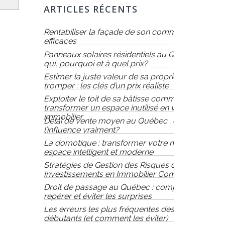
ARTICLES RÉCENTS
Rentabiliser la façade de son commerce : 8 idées
efficaces
Panneaux solaires résidentiels au Québec : pour
qui, pourquoi et à quel prix?
Estimer la juste valeur de sa propriété sans se
tromper : les clés d’un prix réaliste
Exploiter le toit de sa bâtisse commerciale :
transformer un espace inutilisé en véritable atout
immobilier
Délai de vente moyen au Québec : qu’est-ce qui
l’influence vraiment?
La domotique : transformer votre maison en un
espace intelligent et moderne
Stratégies de Gestion des Risques dans les
Investissements en Immobilier Commercial
Droit de passage au Québec : comprendre,
repérer et éviter les surprises
Les erreurs les plus fréquentes des vendeurs
débutants (et comment les éviter)