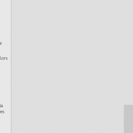
ir
alors
.
la
des