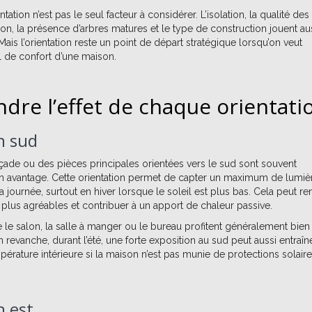
ntation n’est pas le seul facteur à considérer. L’isolation, la qualité des
ation, la présence d’arbres matures et le type de construction jouent au
Mais l’orientation reste un point de départ stratégique lorsqu’on veut
l de confort d’une maison.
re l’effet de chaque orientati
n sud
ade ou des pièces principales orientées vers le sud sont souvent
avantage. Cette orientation permet de capter un maximum de lumiè
a journée, surtout en hiver lorsque le soleil est plus bas. Cela peut re
 plus agréables et contribuer à un apport de chaleur passive.
e salon, la salle à manger ou le bureau profitent généralement bien
En revanche, durant l’été, une forte exposition au sud peut aussi entraîn
érature intérieure si la maison n’est pas munie de protections solair
n est