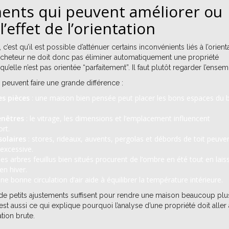
ents qui peuvent améliorer ou
l’effet de l’orientation
’est qu’il est possible d’atténuer certains inconvénients liés à l’orient
cheteur ne doit donc pas éliminer automatiquement une propriété
’elle n’est pas orientée “parfaitement”. Il faut plutôt regarder l’ensem
 peuvent faire une grande différence :
es pièces
: une maison bien pensée peut placer les bons espaces du 
enêtres
: le vitrage, les dimensions et l’emplacement influencent
rt.
solaires
: stores, rideaux, auvents, pergolas et débords de toit peuve
 excessive.
des arbres feuillus bien situés procurent de l’ombre en été tout en lais
en hiver.
une bonne circulation d’air aide à équilibrer la température intérieure.
 de petits ajustements suffisent pour rendre une maison beaucoup plu
’est aussi ce qui explique pourquoi l’analyse d’une propriété doit aller
tion brute.