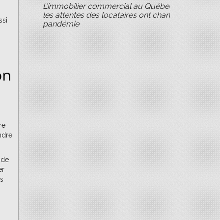
L’immobilier commercial au Québec : comment
les attentes des locataires ont changé depuis la
ssi
pandémie
on
re
ndre
 de
er
es