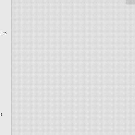
 les
ns