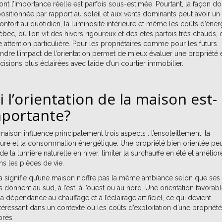
nt l’importance réelle est parfois sous-estimée. Pourtant, la façon do
ositionnée par rapport au soleil et aux vents dominants peut avoir un
 confort au quotidien, la luminosité intérieure et même les coûts d’éner
ec, où l’on vit des hivers rigoureux et des étés parfois très chauds, 
attention particulière. Pour les propriétaires comme pour les futurs
dre l’impact de l’orientation permet de mieux évaluer une propriété 
sions plus éclairées avec l’aide d’un courtier immobilier.
 l’orientation de la maison est-
importante?
 maison influence principalement trois aspects : l’ensoleillement, la
eure et la consommation énergétique. Une propriété bien orientée pe
de la lumière naturelle en hiver, limiter la surchauffe en été et amélior
s les pièces de vie.
 signifie qu’une maison n’offre pas la même ambiance selon que ses
s donnent au sud, à l’est, à l’ouest ou au nord. Une orientation favorab
la dépendance au chauffage et à l’éclairage artificiel, ce qui devient
téressant dans un contexte où les coûts d’exploitation d’une propriété
près.