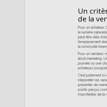
Un critè
de la ve
Pour un acheteur, l’
la lumière naturelle
peut être utile d’o
l’emplacement des 
la luminosité hiver
Pour un vendeur, me
atout marketing. Un
journée ou une cha
acheteurs lorsqu’e
C’est justement ici
interpréter les car
présenter de manièr
points perçus comm
importantes de la 