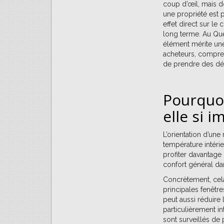
coup d’œil, mais do
une propriété est p
effet direct sur le
long terme. Au Québ
élément mérite une 
acheteurs, compren
de prendre des déci
Pourquoi
elle si 
L’orientation d’une
température intéri
profiter davantage 
confort général dan
Concrètement, cela
principales fenêtre
peut aussi réduire 
particulièrement in
sont surveillés de 