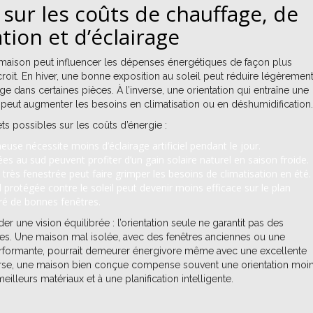
 sur les coûts de chauffage, de
tion et d’éclairage
e maison peut influencer les dépenses énergétiques de façon plus
roit. En hiver, une bonne exposition au soleil peut réduire légèrement
e dans certaines pièces. À l’inverse, une orientation qui entraîne une
e peut augmenter les besoins en climatisation ou en déshumidification.
ts possibles sur les coûts d’énergie :
use nécessite moins d’éclairage artificiel pendant le jour.
s au sud peuvent profiter d’un gain solaire naturel en saison froide.
très fenestrée peut faire grimper les besoins de climatisation en été.
protégée contre le soleil peut devenir moins efficace sur le plan
ré de bonnes fenêtres.
rder une vision équilibrée : l’orientation seule ne garantit pas des
s. Une maison mal isolée, avec des fenêtres anciennes ou une
formante, pourrait demeurer énergivore même avec une excellente
verse, une maison bien conçue compense souvent une orientation moi
eilleurs matériaux et à une planification intelligente.