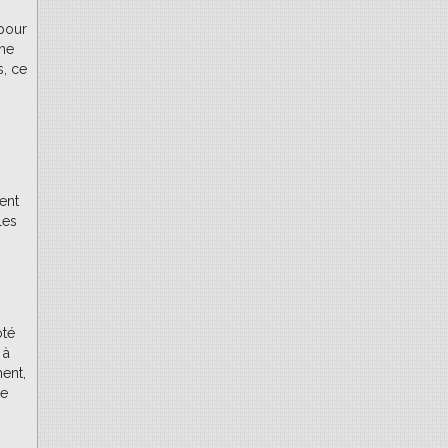
 pour
une
s, ce
ent
les
ôté
 à
ent,
te