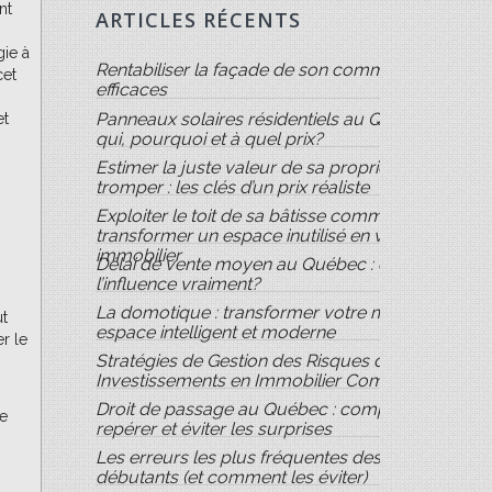
nt
ARTICLES RÉCENTS
gie à
Rentabiliser la façade de son commerce : 8 idées
cet
efficaces
Panneaux solaires résidentiels au Québec : pour
et
qui, pourquoi et à quel prix?
Estimer la juste valeur de sa propriété sans se
tromper : les clés d’un prix réaliste
Exploiter le toit de sa bâtisse commerciale :
transformer un espace inutilisé en véritable atout
immobilier
Délai de vente moyen au Québec : qu’est-ce qui
l’influence vraiment?
La domotique : transformer votre maison en un
ut
espace intelligent et moderne
er le
Stratégies de Gestion des Risques dans les
Investissements en Immobilier Commercial
Droit de passage au Québec : comprendre,
le
repérer et éviter les surprises
Les erreurs les plus fréquentes des vendeurs
débutants (et comment les éviter)