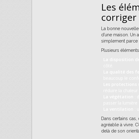
Les élém
corriger 
La bonne nouvelle, c
d’une maison. Un a
simplement parce qu
Plusieurs éléments
La disposition d
côté.
La qualité des f
beaucoup le confo
Les protections 
réduire la chaleur
La végétation
: 
passer la lumière 
La ventilation
: 
Dans certains cas,
agréable à vivre. C
delà de son orienta