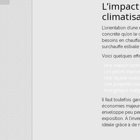
L’impact
Espaces...
climatisa
L’orientation d’un
concrète qu’on le c
besoins en chauffag
surchauffe estival
Voici quelques effe
Une maison lumine
Les pièces exposée
Une façade ouest 
Une propriété mal 
énergétique malg
Il faut toutefois ga
économies majeure
enveloppe peu per
exposition. À l’in
idéale grâce à de m