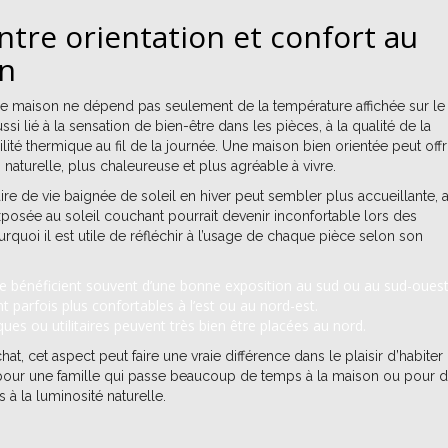
entre orientation et confort au
en
e maison ne dépend pas seulement de la température affichée sur le
ussi lié à la sensation de bien-être dans les pièces, à la qualité de la
bilité thermique au fil de la journée. Une maison bien orientée peut offr
naturelle, plus chaleureuse et plus agréable à vivre.
re de vie baignée de soleil en hiver peut sembler plus accueillante, 
osée au soleil couchant pourrait devenir inconfortable lors des
urquoi il est utile de réfléchir à l’usage de chaque pièce selon son
e bénéficient souvent d’une bonne exposition au sud ou au sud-ouest
 parfois plus confortables à l’est ou au nord-est.
ues ou utilitaires peuvent très bien être placées au nord.
at, cet aspect peut faire une vraie différence dans le plaisir d’habiter 
 pour une famille qui passe beaucoup de temps à la maison ou pour 
 à la luminosité naturelle.