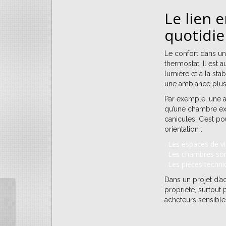
Le lien 
quotidi
Le confort dans un
thermostat. Il est a
lumière et à la sta
une ambiance plus 
Par exemple, une ai
qu’une chambre exp
canicules. C’est po
orientation :
Les espaces de vi
Les chambres sont
Les pièces techniq
Dans un projet d’ach
propriété, surtout
La Rénovation Verte :
acheteurs sensibles
Transformer
d’Anciennes
Propriétés en