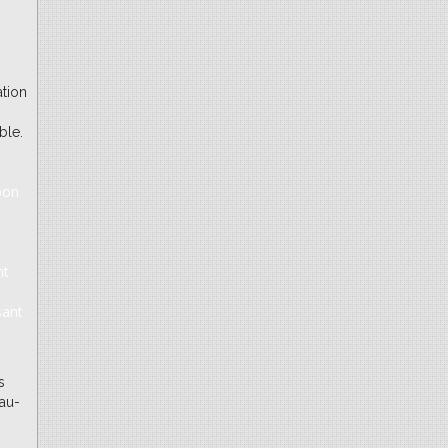
ation
ble.
bon
nt
sant
s
 au-