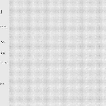
u
fort,
e ou
r un
 aux
ins