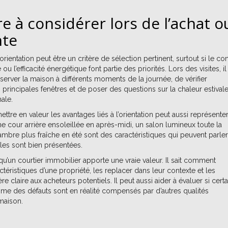
re à considérer lors de l’achat o
nte
orientation peut être un critère de sélection pertinent, surtout si le con
 ou l’efficacité énergétique font partie des priorités. Lors des visites, il
bserver la maison à différents moments de la journée, de vérifier
principales fenêtres et de poser des questions sur la chaleur estival
nale.
ttre en valeur les avantages liés à l’orientation peut aussi représente
e cour arrière ensoleillée en après-midi, un salon lumineux toute la
mbre plus fraîche en été sont des caractéristiques qui peuvent parler
lles sont bien présentées.
 qu’un courtier immobilier apporte une vraie valeur. Il sait comment
actéristiques d’une propriété, les replacer dans leur contexte et les
e claire aux acheteurs potentiels. Il peut aussi aider à évaluer si certa
e des défauts sont en réalité compensés par d’autres qualités
maison.