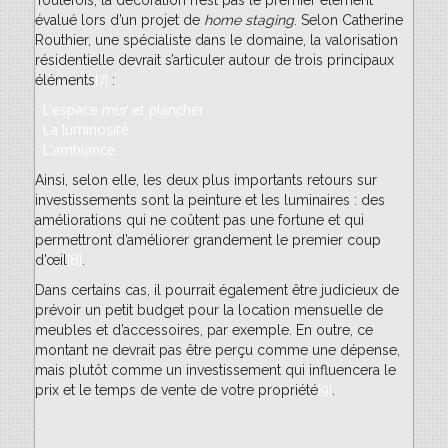
Toutefois, la décoration n’est pas le premier élément
évalué lors d’un projet de
home staging
. Selon Catherine
Routhier, une spécialiste dans le domaine, la valorisation
résidentielle devrait s’articuler autour de trois principaux
éléments
[7]
:
L’espace mur et plancher
La luminosité
L’ambiance
Ainsi, selon elle, les deux plus importants retours sur
investissements sont la peinture et les luminaires : des
améliorations qui ne coûtent pas une fortune et qui
permettront d’améliorer grandement le premier coup
d’œil
[8]
.
Dans certains cas, il pourrait également être judicieux de
prévoir un petit budget pour la location mensuelle de
meubles et d’accessoires, par exemple. En outre, ce
montant ne devrait pas être perçu comme une dépense,
mais plutôt comme un investissement qui influencera le
prix et le temps de vente de votre propriété
[9]
.