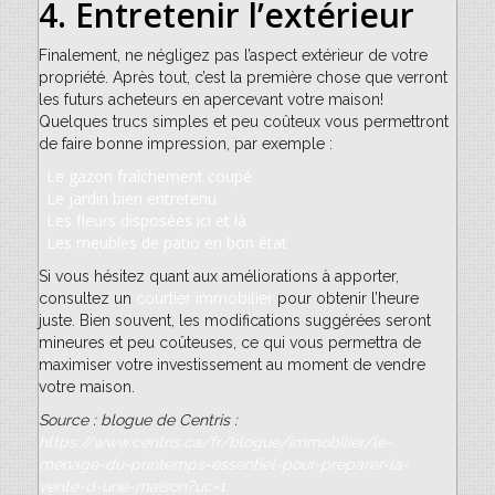
4.
Entretenir l’extérieur
Finalement, ne négligez pas l’aspect extérieur de votre
propriété. Après tout, c’est la première chose que verront
les futurs acheteurs en apercevant votre maison!
Quelques trucs simples et peu coûteux vous permettront
de faire bonne impression, par exemple :
Le gazon fraîchement coupé
Le jardin bien entretenu
Les fleurs disposées ici et là
Les meubles de patio en bon état
Si vous hésitez quant aux améliorations à apporter,
consultez un
courtier immobilier
pour obtenir l’heure
juste. Bien souvent, les modifications suggérées seront
mineures et peu coûteuses, ce qui vous permettra de
maximiser votre investissement au moment de vendre
votre maison.
Source : blogue de Centris :
https://www.centris.ca/fr/blogue/immobilier/le-
menage-du-printemps-essentiel-pour-preparer-la-
vente-d-une-maison?uc=1