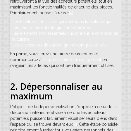
retrouveront à la vue des acheteurs potentiels, tout en
maximisant les fonctionnalités de chacune des pièces.
Prioritairement, pensez à retirer
[3]
:
Les bibelots et les livres qui sont dans la bibliothèque
Les jouets des enfants qui sont éparpillés
Les éléments non essentiels qui sont sur le comptoir de
la cuisine
Les accessoires de bureau qui ne sont pas utilisés
En prime, vous ferez une pierre deux coups et
commencerez à
préparer votre déménagement
en
rangeant les articles qui sont peu fréquemment utilisés!
2.
Dépersonnaliser au
maximum
L’objectif de la dépersonnalisation s’oppose à celui de la
décoration intérieure et vise à ce que les acheteurs
potentiels puissent facilement visualiser leurs biens dans
l’espace qui se trouve devant eux
[4]
. Cette étape consiste
principalement à retirer tous vos effets personnels des