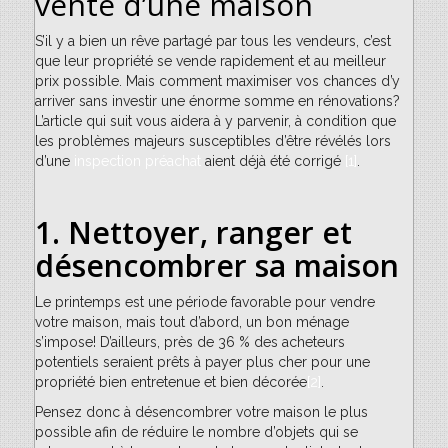
vente d’une maison
S’il y a bien un rêve partagé par tous les vendeurs, c’est
que leur propriété se vende rapidement et au meilleur
prix possible. Mais comment maximiser vos chances d’y
arriver sans investir une énorme somme en rénovations?
L’article qui suit vous aidera à y parvenir, à condition que
les problèmes majeurs susceptibles d’être révélés lors
d’une
inspection préachat
aient déjà été corrigé
[1]
.
1. Nettoyer, ranger et
désencombrer sa maison
Le printemps est une période favorable pour vendre
votre maison, mais tout d’abord, un bon ménage
s’impose! D’ailleurs, près de 36 % des acheteurs
potentiels seraient prêts à payer plus cher pour une
propriété bien entretenue et bien décorée
[2]
.
Pensez donc à désencombrer votre maison le plus
possible afin de réduire le nombre d’objets qui se