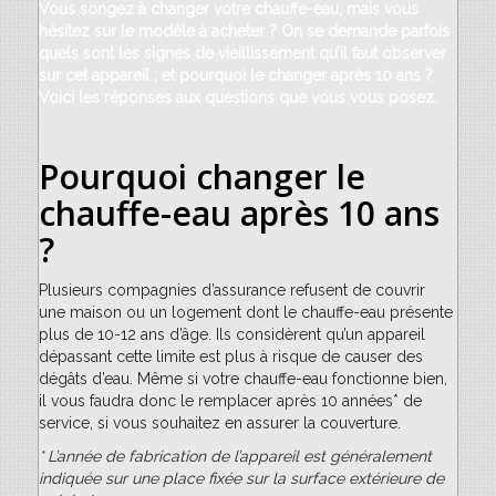
Vous songez à changer votre chauffe-eau, mais vous
hésitez sur le modèle à acheter ? On se demande parfois
quels sont les signes de vieillissement qu’il faut observer
sur cet appareil ; et pourquoi le changer après 10 ans ?
Voici les réponses aux questions que vous vous posez.
Pourquoi changer le
chauffe-eau après 10 ans
?
Plusieurs compagnies d’assurance refusent de couvrir
une maison ou un logement dont le chauffe-eau présente
plus de 10-12 ans d’âge. Ils considèrent qu’un appareil
dépassant cette limite est plus à risque de causer des
dégâts d’eau. Même si votre chauffe-eau fonctionne bien,
il vous faudra donc le remplacer après 10 années* de
service, si vous souhaitez en assurer la couverture.
* L’année de fabrication de l’appareil est généralement
indiquée sur une place fixée sur la surface extérieure de