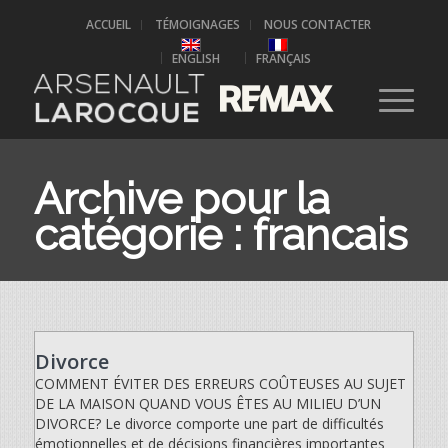
ACCUEIL
TÉMOIGNAGES
NOUS CONTACTER
ENGLISH
FRANÇAIS
Archive pour la
catégorie : francais
Divorce
COMMENT ÉVITER DES ERREURS COÛTEUSES AU SUJET
DE LA MAISON QUAND VOUS ÊTES AU MILIEU D’UN
DIVORCE? Le divorce comporte une part de difficultés
émotionnelles et de décisions financières importantes