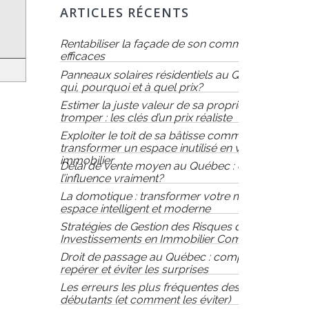
ARTICLES RÉCENTS
Rentabiliser la façade de son commerce : 8 idées
efficaces
Panneaux solaires résidentiels au Québec : pour
qui, pourquoi et à quel prix?
Estimer la juste valeur de sa propriété sans se
tromper : les clés d’un prix réaliste
Exploiter le toit de sa bâtisse commerciale :
transformer un espace inutilisé en véritable atout
immobilier
Délai de vente moyen au Québec : qu’est-ce qui
l’influence vraiment?
La domotique : transformer votre maison en un
espace intelligent et moderne
Stratégies de Gestion des Risques dans les
Investissements en Immobilier Commercial
Droit de passage au Québec : comprendre,
repérer et éviter les surprises
Les erreurs les plus fréquentes des vendeurs
débutants (et comment les éviter)